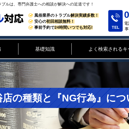
ラブルは、専門弁護士への相談が解決への近道です！
0
風俗業界のトラブル
解決実績多数！
安心の
初回相談無料！
電
事前予約で
24時間いつでも対応!
事
務
基礎知識
よく検索されるキ
俗店の種類と『NG行為』につ