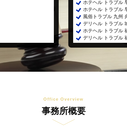
ホテヘル トラブル 
ホテヘル トラブル 
風俗トラブル 九州 
デリヘル トラブル 
ホテヘル トラブル 
デリヘル トラブル 
Office Overview
事務所概要