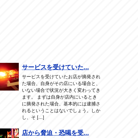
サービスを受けていた...
サービスを受けていたお店が摘発され
た場合、自身がその店にいる場合と、
いない場合で状況が大きく変わってき
ます。 まずは自身が店内にいるとき
に摘発された場合、基本的には逮捕さ
れるということはないでしょう。しか
し、そ […]
店から脅迫・恐喝を受...