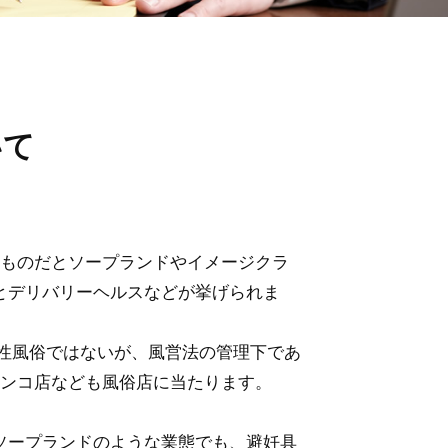
いて
ものだとソープランドやイメージクラ
とデリバリーヘルスなどが挙げられま
は性風俗ではないが、風営法の管理下であ
ンコ店なども風俗店に当たります。
ソープランドのような業態でも、避妊具