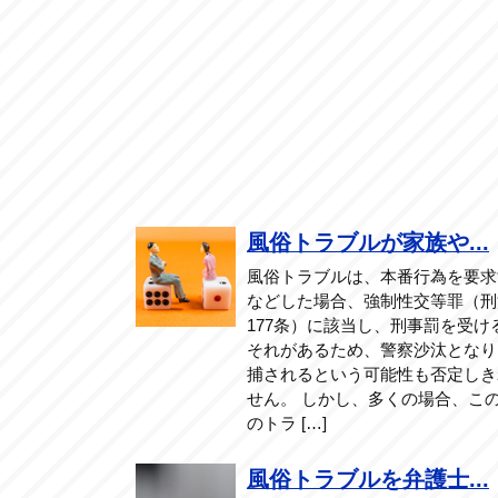
風俗トラブルが家族や...
風俗トラブルは、本番行為を要求
などした場合、強制性交等罪（刑
177条）に該当し、刑事罰を受け
それがあるため、警察沙汰となり
捕されるという可能性も否定しき
せん。 しかし、多くの場合、こ
のトラ […]
風俗トラブルを弁護士...