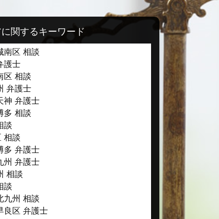
アに関するキーワード
城南区 相談
弁護士
南区 相談
州 弁護士
天神 弁護士
博多 相談
相談
 相談
博多 弁護士
九州 弁護士
州 相談
相談
北九州 相談
早良区 弁護士