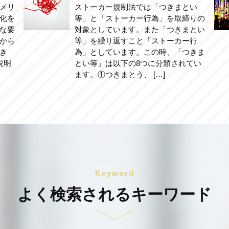
メリ
ストーカー規制法では「つきまとい
化を
等」と「ストーカー行為」を取締りの
な要
対象としています。また「つきまとい
から
等」を繰り返すこと「ストーカー行
き
為」としています。この時、「つきま
説明
とい等」は以下の8つに分類されてい
ます。①つきまとう、 […]
Keyword
よく検索されるキーワード