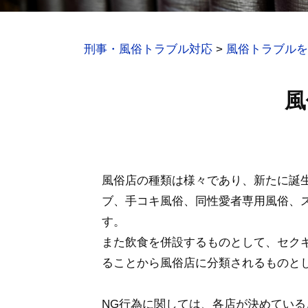
刑事・風俗トラブル対応
>
風俗トラブルを
風
風俗店の種類は様々であり、新たに誕
ブ、手コキ風俗、同性愛者専用風俗、
す。
また飲食を併設するものとして、セクキ
ることから風俗店に分類されるものと
NG行為に関しては、各店が決めてい