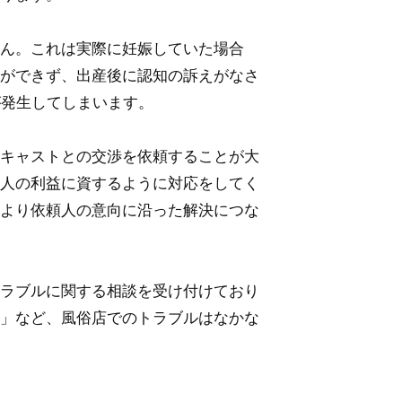
ん。これは実際に妊娠していた場合
ができず、出産後に認知の訴えがなさ
が発生してしまいます。
キャストとの交渉を依頼することが大
人の利益に資するように対応をしてく
より依頼人の意向に沿った解決につな
ラブルに関する相談を受け付けており
」など、風俗店でのトラブルはなかな