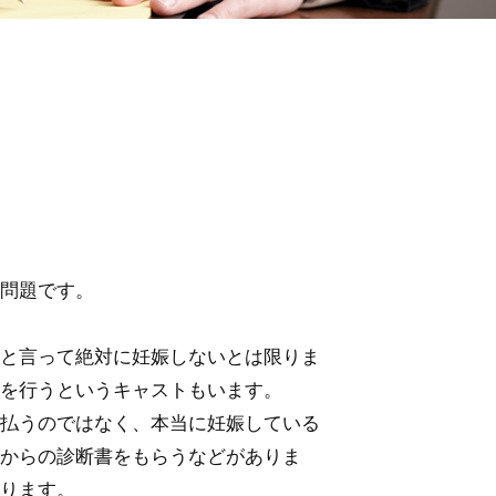
問題です。
と言って絶対に妊娠しないとは限りま
を行うというキャストもいます。
払うのではなく、本当に妊娠している
からの診断書をもらうなどがありま
ります。