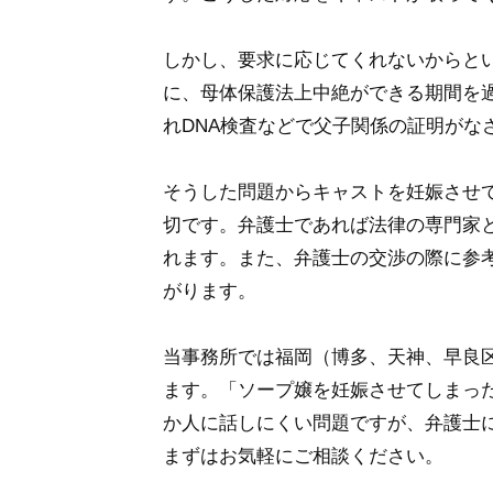
しかし、要求に応じてくれないからと
に、母体保護法上中絶ができる期間を
れDNA検査などで父子関係の証明が
そうした問題からキャストを妊娠させ
切です。弁護士であれば法律の専門家
れます。また、弁護士の交渉の際に参
がります。
当事務所では福岡（博多、天神、早良
ます。「ソープ嬢を妊娠させてしまっ
か人に話しにくい問題ですが、弁護士
まずはお気軽にご相談ください。