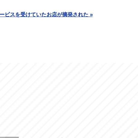
ービスを受けていたお店が摘発された »