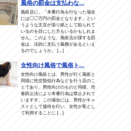
風俗の罰金は支払わな...
風俗店に、「本番行為を行なった場合
には◯◯万円の罰金となります」とい
うような文言が張り紙として貼られて
いるのを目にした方もいるかもしれま
せん。このような、風俗店が課する罰
金は、法的に支払う義務があるといえ
るのでしょうか。 […]
女性向け風俗で風俗ト...
女性向け風俗とは、男性が行く風俗と
同様に性交類似行為などを行う店のこ
とであり、男性向けのものと同様、売
春防止法により本番行為は禁止されて
いますす。この場合には、男性がキャ
ストとして接待を行い、女性が客とし
て利用することに […]