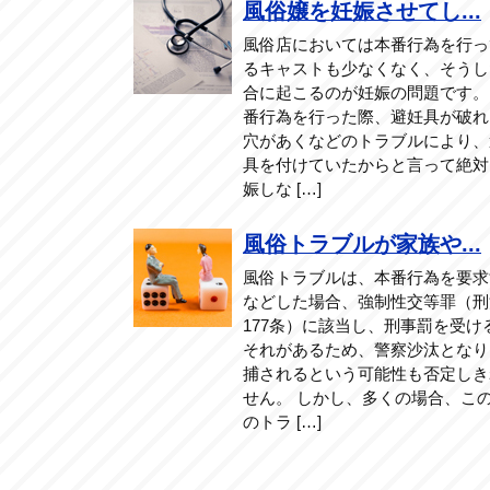
風俗嬢を妊娠させてし...
風俗店においては本番行為を行っ
るキャストも少なくなく、そうし
合に起こるのが妊娠の問題です。
番行為を行った際、避妊具が破れ
穴があくなどのトラブルにより、
具を付けていたからと言って絶対
娠しな […]
風俗トラブルが家族や...
風俗トラブルは、本番行為を要求
などした場合、強制性交等罪（刑
177条）に該当し、刑事罰を受け
それがあるため、警察沙汰となり
捕されるという可能性も否定しき
せん。 しかし、多くの場合、こ
のトラ […]