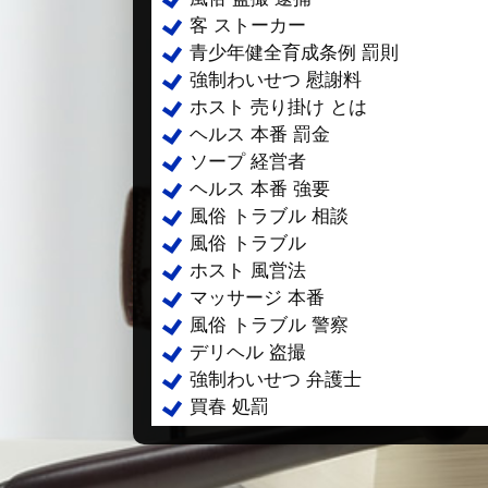
客 ストーカー
青少年健全育成条例 罰則
強制わいせつ 慰謝料
ホスト 売り掛け とは
ヘルス 本番 罰金
ソープ 経営者
ヘルス 本番 強要
風俗 トラブル 相談
風俗 トラブル
ホスト 風営法
マッサージ 本番
風俗 トラブル 警察
デリヘル 盗撮
強制わいせつ 弁護士
買春 処罰