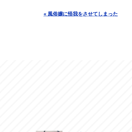
« 風俗嬢に怪我をさせてしまった