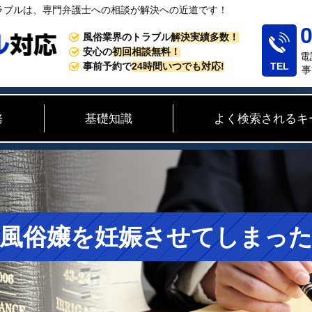
ラブルは、専門弁護士への相談が解決への近道です！
0
風俗業界のトラブル
解決実績多数！
安心の
初回相談無料！
電
事前予約で
24時間いつでも対応!
事
務
基礎知識
よく検索されるキ
風俗嬢を妊娠させてしまっ