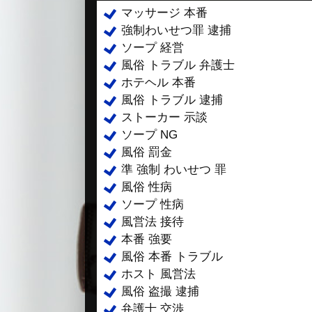
マッサージ 本番
強制わいせつ罪 逮捕
ソープ 経営
風俗 トラブル 弁護士
ホテヘル 本番
風俗 トラブル 逮捕
ストーカー 示談
ソープ NG
風俗 罰金
準 強制 わいせつ 罪
風俗 性病
ソープ 性病
風営法 接待
本番 強要
風俗 本番 トラブル
ホスト 風営法
風俗 盗撮 逮捕
弁護士 交渉