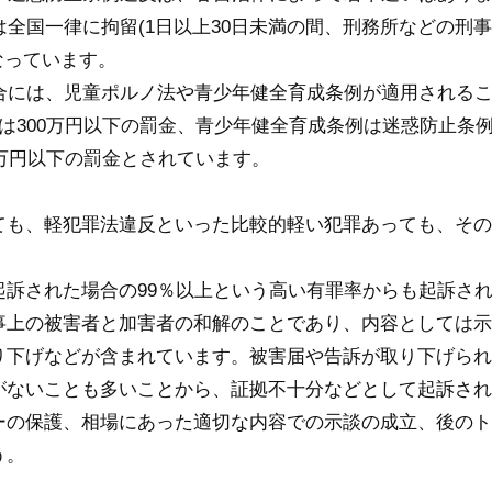
全国一律に拘留(1日以上30日未満の間、刑務所などの刑事施
なっています。
場合には、児童ポルノ法や青少年健全育成条例が適用される
は300万円以下の罰金、青少年健全育成条例は迷惑防止条
0万円以下の罰金とされています。
ても、軽犯罪法違反といった比較的軽い犯罪あっても、その
起訴された場合の99％以上という高い有罪率からも起訴さ
事上の被害者と加害者の和解のことであり、内容としては示
り下げなどが含まれています。被害届や告訴が取り下げられ
がないことも多いことから、証拠不十分などとして起訴され
ーの保護、相場にあった適切な内容での示談の成立、後のト
う。