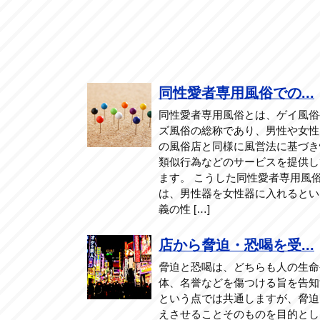
同性愛者専用風俗での...
同性愛者専用風俗とは、ゲイ風俗
ズ風俗の総称であり、男性や女性
の風俗店と同様に風営法に基づき
類似行為などのサービスを提供し
ます。 こうした同性愛者専用風
は、男性器を女性器に入れるとい
義の性 […]
店から脅迫・恐喝を受...
脅迫と恐喝は、どちらも人の生命
体、名誉などを傷つける旨を告知
という点では共通しますが、脅迫
えさせることそのものを目的とし