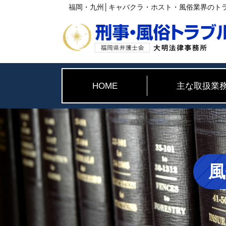
福岡・九州│キャバクラ・ホスト・風俗業界のト
HOME
主な取扱業
風