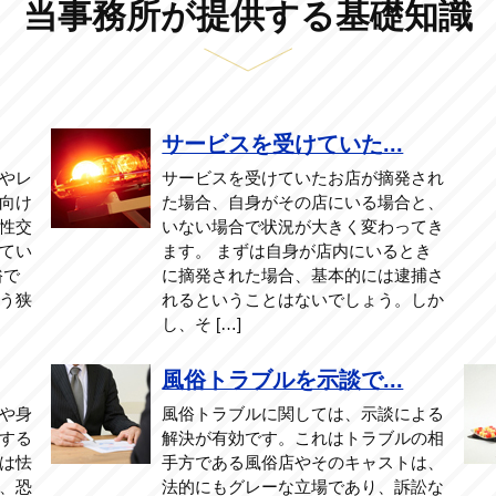
当事務所が提供する基礎知識
サービスを受けていた...
やレ
サービスを受けていたお店が摘発され
向け
た場合、自身がその店にいる場合と、
性交
いない場合で状況が大きく変わってき
てい
ます。 まずは自身が店内にいるとき
俗で
に摘発された場合、基本的には逮捕さ
う狭
れるということはないでしょう。しか
し、そ […]
風俗トラブルを示談で...
や身
風俗トラブルに関しては、示談による
する
解決が有効です。これはトラブルの相
は怯
手方である風俗店やそのキャストは、
、恐
法的にもグレーな立場であり、訴訟な