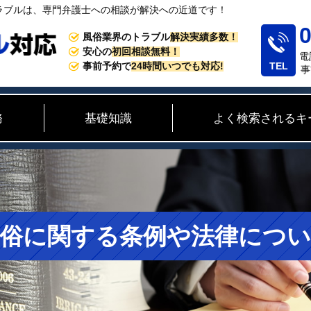
ラブルは、専門弁護士への相談が解決への近道です！
0
風俗業界のトラブル
解決実績多数！
安心の
初回相談無料！
電
事前予約で
24時間いつでも対応!
事
務
基礎知識
よく検索されるキ
俗に関する条例や法律につ