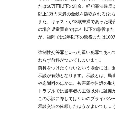
たは50万円以下の罰金、軽犯罪法違反は
以上1万円未満の金銭を徴収される)と
また、キャストが18歳未満であった
の場合児童買春では5年以下の懲役また
が、福岡では2年以下の懲役または10
強制性交等罪といった重い犯罪であっ
わらず前科がついてしまいます。
前科をつけたくないという場合には、
示談が有効となります。示談とは、民
や慰謝料のほかに、被害届や告訴の取
トラブルでは当事者の主張以外に証拠
この示談に際しては互いのプライバシ
示談交渉の依頼したほうがよいでしょ