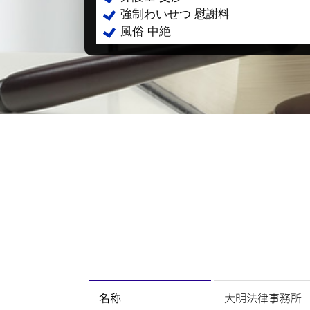
強制わいせつ 慰謝料
風俗 中絶