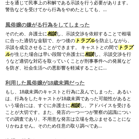
士を通じて民事上の和解である示談を行う必要があります。
警告などを受けてから行為をやめたとしても、...
風俗嬢の嫌がる行為をしてしまった
そのため、弁護士に
相談
し、示談交渉を依頼することで相場
に合った適切な金額で、かつ後の
トラブル
を防止しながら、
示談を成立させることができます。 キャストとの間で
トラブ
ル
が生じた場合は早い段階で弁護士に
相談
し、示談交渉を行
うなど適切な対応を取っていくことが刑事事件への発展など
を防ぎ、社会生活への悪影響を軽減することに...
利用した風俗嬢が18歳未満だった
もし、18歳未満のキャストと行為に及んでしまった、あるい
は、行為をしたキャストが18歳未満であった可能性があると
いう場合には、すぐに弁護士に
相談
し、アドバイスを受ける
ことが大切です。また、発言の一つ一つが警察の認識につい
ての調査であり、不用意な発言は立場を危ぶませることにな
りかねません。そのため任意の取り調べであ...