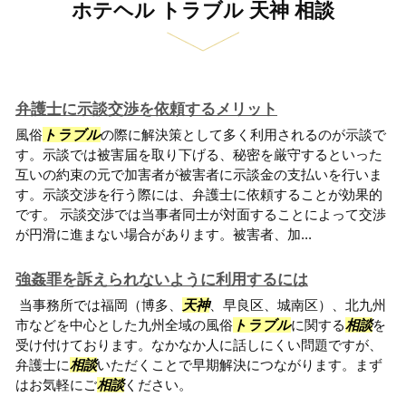
ホテヘル トラブル 天神 相談
弁護士に示談交渉を依頼するメリット
風俗
トラブル
の際に解決策として多く利用されるのが示談で
す。示談では被害届を取り下げる、秘密を厳守するといった
互いの約束の元で加害者が被害者に示談金の支払いを行いま
す。示談交渉を行う際には、弁護士に依頼することが効果的
です。 示談交渉では当事者同士が対面することによって交渉
が円滑に進まない場合があります。被害者、加...
強姦罪を訴えられないように利用するには
当事務所では福岡（博多、
天神
、早良区、城南区）、北九州
市などを中心とした九州全域の風俗
トラブル
に関する
相談
を
受け付けております。なかなか人に話しにくい問題ですが、
弁護士に
相談
いただくことで早期解決につながります。まず
はお気軽にご
相談
ください。