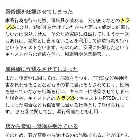
風俗嬢を妊娠させてしまった
本番行為を行った際、避妊具が破れる、穴があくなどの
トラ
ブル
により、避妊具を付けていたからと言って絶対に妊娠し
ないとは限りません。そのため実際に妊娠してしまうケース
もあれば、絶対とは言えないことを利用して詐欺行為を行う
というキャストもいます。そのため、安易に妊娠したという
キャストからの連絡を信じ、慰謝料や休業損害、...
風俗嬢に怪我をさせてしまった
また、傷害罪に関しては、病気をうつす、PTSDなど精神障
害を負わせることなどもその罪に当たるとされており、性病
を患っていながら行為を行い、キャストに感染させてしまっ
た場合や、キャストとの
トラブル
でキャストをPTSDにして
しまった場合なども傷害罪に当たる行為として挙げられま
す。 また③に関しては、暴行脅迫などを利用...
店から脅迫・恐喝を受けている
そのため、客が店側から受けるのは恐喝であることがほとん