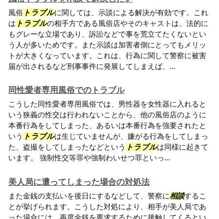
風俗
トラブル
に関しては、示談による解決が有効です。これ
は
トラブル
の相手方である風俗店やそのキャストは、法的に
もグレーな立場であり、訴訟などで事を荒立てたくないとい
う人が多いためです。また示談は加害者側にとってもメリッ
トが大きくなっています。これは、行為に関して警察に被害
届が出されるなど刑事事件に発展してしまえば、...
同性愛者専用風俗でのトラブル
こうした同性愛者専用風俗では、男性器を女性器に入れると
いう狭義の性交は行われないことから、他の風俗店のように
本番行為をしてしまった、あるいは本番行為を強要されたと
いう
トラブル
は生じていませんが、嫌がる行為をしてしまっ
た、盗撮をしてしまったなどという
トラブル
は同様に起きて
います。 強制性交等罪や強制わいせつ罪といっ...
美人局に遭ってしまった場合の対処法
また金銭の支払いを後日にするなどして、警察に
相談
するこ
とが挙げられます。こうした対処により、相手が美人局であ
った場合には、再度金銭を要求するために接触してくるとい