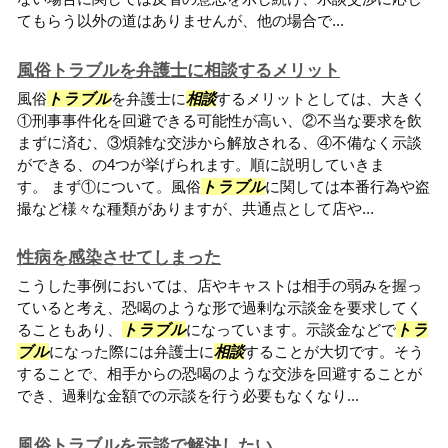
てもらう以外の道はありませんが、他の場合で...
風俗トラブルを弁護士に相談するメリット
風俗
トラブル
を弁護士に
相談
するメリットとしては、大きく
①刑事事件化を回避できる可能性が高い、②不当な要求を飲
まずに済む、③煩雑な交渉から解放される、④不備なく示談
ができる、の4つが挙げられます。順に説明していきま
す。 まず①について。風俗
トラブル
に関しては本番行為や盗
撮など様々な種類がありますが、共通点として店や...
性病を感染させてしまった
こうした事例においては、店やキャストは相手の弱みを握っ
ていると考え、恐喝のような形で過剰な示談金を要求してく
ることもあり、
トラブル
になっています。示談金などで
トラ
ブル
になった際には弁護士に
相談
することが大切です。そう
することで、相手からの恐喝のような交渉を回避することが
でき、過剰な金額での示談を行う必要もなくなり...
風俗トラブルを示談で解決したい