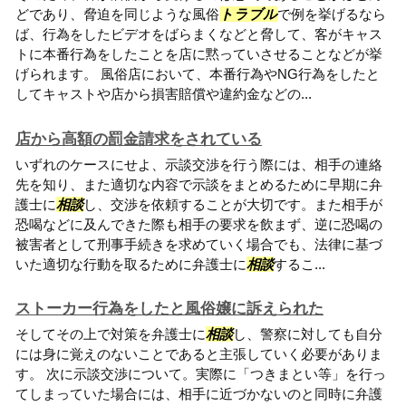
どであり、脅迫を同じような風俗
トラブル
で例を挙げるなら
ば、行為をしたビデオをばらまくなどと脅して、客がキャス
トに本番行為をしたことを店に黙っていさせることなどが挙
げられます。 風俗店において、本番行為やNG行為をしたと
してキャストや店から損害賠償や違約金などの...
店から高額の罰金請求をされている
いずれのケースにせよ、示談交渉を行う際には、相手の連絡
先を知り、また適切な内容で示談をまとめるために早期に弁
護士に
相談
し、交渉を依頼することが大切です。また相手が
恐喝などに及んできた際も相手の要求を飲まず、逆に恐喝の
被害者として刑事手続きを求めていく場合でも、法律に基づ
いた適切な行動を取るために弁護士に
相談
するこ...
ストーカー行為をしたと風俗嬢に訴えられた
そしてその上で対策を弁護士に
相談
し、警察に対しても自分
には身に覚えのないことであると主張していく必要がありま
す。 次に示談交渉について。実際に「つきまとい等」を行っ
てしまっていた場合には、相手に近づかないのと同時に弁護