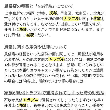
風俗店の種類と『NG行為』について
当事務所では福岡（博多、
天神
、早良区、城南区）、北九州
市などを中心とした九州全域の風俗
トラブル
に関する
相談
を
受け付けております。なかなか人に話しにくい問題ですが、
弁護士に
相談
いただくことで早期解決につながります。まず
はお気軽にご
相談
ください。
風俗に関する条例や法律について
風俗店の経営といった店側の面に関しては、風営法が適用さ
れますが、その他の客側の
トラブル
に関しては、個別に条例
や法律が適用されることとなります。頻繁に用いられるもの
としては本番行為やキャストが嫌がる行為をしたときに適用
される刑法の強制性交等罪や強制わいせつ罪。強制性交等罪
の場合には5年以上、強制わいせつ罪の場合には...
家族が風俗トラブルで逮捕されてしまった時の対処法
家族が風俗
トラブル
で逮捕されてしまったらまずはいち早く
弁護士に
相談
し、被害者との示談を成立させることが重要で