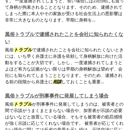
す。 一度逮捕されてしまうと、長い場合には23日間にも渡っ
て身柄が拘束されることとなります。そのため、逮捕されて
しまった際に本人やその家族が受ける社会生活上の悪影響は
非常に大きなものとなります。早期に身柄を...
風俗トラブルで逮捕されたことを会社に知られたくな
い
風俗
トラブル
で逮捕されたことを会社に知られたくないとき
には、いち早く弁護士に弁護を依頼して身柄解放に向けた活
動をすることが大切です。しかし、一度逮捕されてしまうと
よほど有力な証拠がない限りは早期の身柄解放は望めず、会
社にも知られてしまうこととなります。そのため、逮捕され
る前の段階から弁護士に
相談
しておくことも重要...
風俗トラブルが刑事事件に発展してしまう場合
風俗
トラブル
が刑事事件に発展してしまうのは、被害者との
間で示談がうまくまとまらない場合や、加害者が示談の必要
はないなどと放置している場合、そもそも被害者の処罰感情
が強く示談に応じてくれない場合です。 被害者が応じてくれ
ない場合に関しては反省の意思を示し続け、示談交渉に応じ