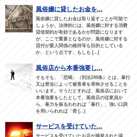
風俗嬢に貸したお金を...
風俗嬢に貸したお金は取り返すことが可能で
しょうか。法律的には、風俗嬢に対する消費
貸借契約が有効であるかが問題になります
が、ここで重要となるのが、風俗嬢に対する
貸付が愛人関係の維持等も目的としている
か、という点です。もしも […]
風俗店から本番強要し...
そもそも、「恐喝」（刑法249条）とは、暴行
又は脅迫によって被害者を畏怖させることを
いいます。そうだとすれば、風俗店において
本番強要をしたとして、風俗店の従業員か
ら、暴力を振るわれれば「暴行」、強い口調
を用いられれば「脅 […]
サービスを受けていた...
サービスを受けていたお店が摘発された場