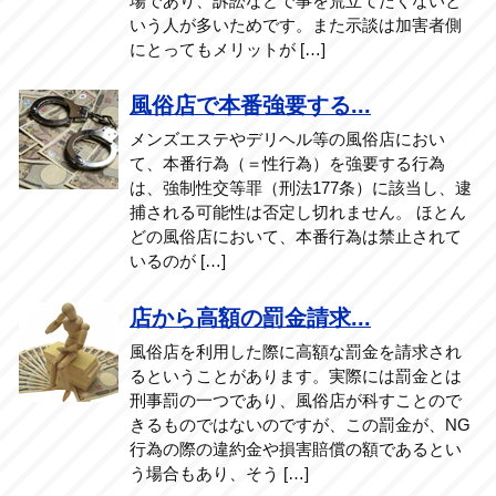
場であり、訴訟などで事を荒立てたくないと
いう人が多いためです。また示談は加害者側
にとってもメリットが […]
風俗店で本番強要する...
メンズエステやデリヘル等の風俗店におい
て、本番行為（＝性行為）を強要する行為
は、強制性交等罪（刑法177条）に該当し、逮
捕される可能性は否定し切れません。 ほとん
どの風俗店において、本番行為は禁止されて
いるのが […]
店から高額の罰金請求...
風俗店を利用した際に高額な罰金を請求され
るということがあります。実際には罰金とは
刑事罰の一つであり、風俗店が科すことので
きるものではないのですが、この罰金が、NG
行為の際の違約金や損害賠償の額であるとい
う場合もあり、そう […]