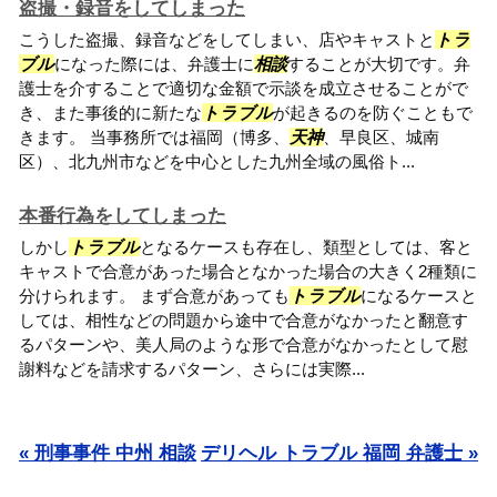
盗撮・録音をしてしまった
こうした盗撮、録音などをしてしまい、店やキャストと
トラ
ブル
になった際には、弁護士に
相談
することが大切です。弁
護士を介することで適切な金額で示談を成立させることがで
き、また事後的に新たな
トラブル
が起きるのを防ぐこともで
きます。 当事務所では福岡（博多、
天神
、早良区、城南
区）、北九州市などを中心とした九州全域の風俗ト...
本番行為をしてしまった
しかし
トラブル
となるケースも存在し、類型としては、客と
キャストで合意があった場合となかった場合の大きく2種類に
分けられます。 まず合意があっても
トラブル
になるケースと
しては、相性などの問題から途中で合意がなかったと翻意す
るパターンや、美人局のような形で合意がなかったとして慰
謝料などを請求するパターン、さらには実際...
« 刑事事件 中州 相談
デリヘル トラブル 福岡 弁護士 »