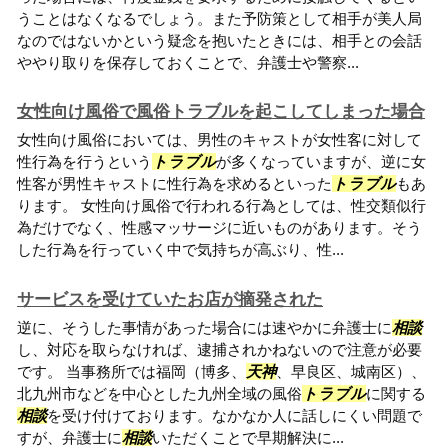
うことはなくなるでしょう。また予防策として相手が美人局
なのではないかという疑念を抱いたときには、相手との会話
ややり取りを保存しておくことで、弁護士や警察...
女性向け風俗で風俗トラブルを起こしてしまった場合
女性向け風俗においては、男性のキャストが女性客に対して
性行為を行うという
トラブル
が多くなっていますが、逆に女
性客が男性キャストに性行為を求めるといった
トラブル
もあ
ります。 女性向け風俗で行われる行為としては、性交類似行
為だけでなく、性感マッサージに近いものがあります。そう
した行為を行っていく中で気持ちが高ぶり、性...
サービスを受けていたお店が摘発された
逆に、そうした事情があった場合には速やかに弁護士に
相談
し、対応を取らなければ、逮捕されかねないので注意が必要
です。 当事務所では福岡（博多、
天神
、早良区、城南区）、
北九州市などを中心とした九州全域の風俗
トラブル
に関する
相談
を受け付けております。なかなか人に話しにくい問題で
すが、弁護士に
相談
いただくことで早期解決に...