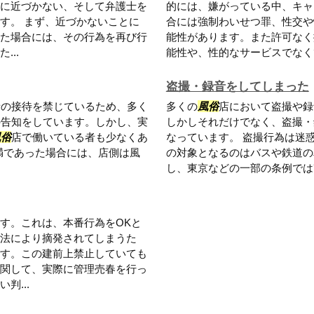
に近づかない、そして弁護士を
的には、嫌がっている中、キャ
す。 まず、近づかないことに
合には強制わいせつ罪、性交や
た場合には、その行為を再び行
能性があります。また許可なく
..
能性や、性的なサービスでなくて
盗撮・録音をしてしまった
者の接待を禁じているため、多く
多くの
風俗
店において盗撮や録
の告知をしています。しかし、実
しかしそれだけでなく、盗撮・
風俗
店で働いている者も少なくあ
なっています。 盗撮行為は迷
満であった場合には、店側は風
の対象となるのはバスや鉄道の
し、東京などの一部の条例では改
す。これは、本番行為をOKと
法により摘発されてしまうた
す。この建前上禁止していても
関して、実際に管理売春を行っ
判...