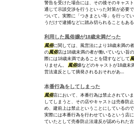
警告を受けた場合には、その後そのキャスト
通じて示談交渉を行うといった対策が必要で
ついて。実際に「つきまとい等」を行ってい
うだけで逮捕などに踏み切られることもあるた.
利用した風俗嬢が18歳未満だった
風俗
に関しては、風営法により18歳未満の
の
風俗
店は18歳未満の者が働いていない旨
際には18歳未満であることを隠すなどして
りません。
風俗
嬢などのキャストが18歳未
営法違反として摘発されるおそれがあ...
本番行為をしてしまった
風俗
店において、本番行為は禁止されていま
してしまうと、その店やキャストは売春防止
め、建前上は禁止ということにしているので
実際には本番行為を行わせているという店に
ていたとして売春防止法違反が認められた古い