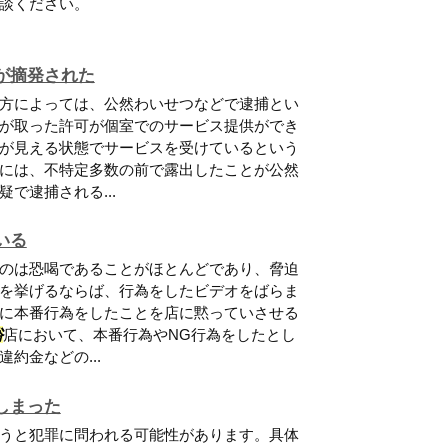
談ください。
が摘発された
方によっては、公然わいせつなどで逮捕とい
が取った許可が個室でのサービス提供ができ
が見える状態でサービスを受けているという
には、不特定多数の前で露出したことが公然
で逮捕される...
いる
のは恐喝であることがほとんどであり、脅迫
を挙げるならば、行為をしたビデオをばらま
に本番行為をしたことを店に黙っていさせる
俗
店において、本番行為やNG行為をしたとし
約金などの...
しまった
うと犯罪に問われる可能性があります。具体