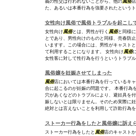
義の性交は行われないことから、他の
風俗
店
た、あるいは本番行為を強要されたというトラ.
女性向け風俗で風俗トラブルを起こし
女性向け
風俗
とは、男性が行く
風俗
と同様に
とであり、男性向けのものと同様、売春防止
いますす。この場合には、男性がキャストと
て利用することになります。 女性向け
風俗
女性客に対して性行為を行うというトラブルが.
風俗嬢を妊娠させてしまった
風俗
店においては本番行為を行っているキャ
合に起こるのが妊娠の問題です。 本番行為
穴があくなどのトラブルにより、避妊具を付
娠しないとは限りません。そのため実際に妊
絶対とは言えないことを利用して詐欺行為を行.
ストーカー行為をしたと風俗嬢に訴え
ストーカー行為をしたと
風俗
店のキャストか