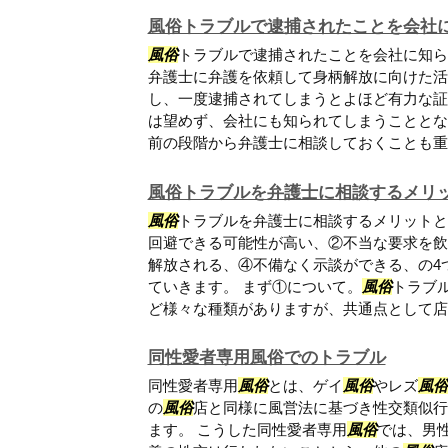
風俗トラブルで逮捕されたことを会社
風俗
トラブルで逮捕されたことを会社に知ら
弁護士に弁護を依頼して身柄解放に向けた活
し、一度逮捕されてしまうとよほど有力な証
は望めず、会社にも知られてしまうこととな
前の段階から弁護士に相談しておくことも重要.
風俗トラブルを弁護士に相談するメリ
風俗
トラブルを弁護士に相談するメリットと
回避できる可能性が高い、②不当な要求を飲
解放される、④不備なく示談ができる、の4
ていきます。 まず①について。
風俗
トラブ
ど様々な種類がありますが、共通点として店や.
同性愛者専用風俗でのトラブル
同性愛者専用
風俗
とは、ゲイ
風俗
やレズ
風俗
の
風俗
店と同様に風営法に基づき性交類似行
ます。 こうした同性愛者専用
風俗
では、男