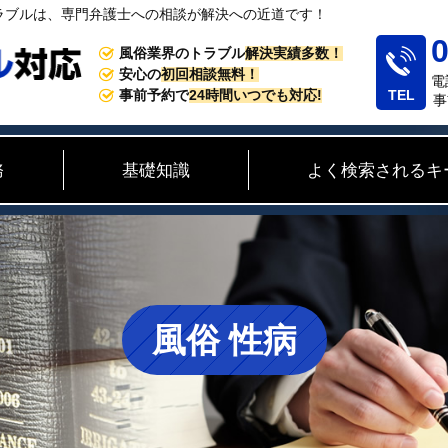
ラブルは、専門弁護士への相談が解決への近道です！
0
風俗業界のトラブル
解決実績多数！
安心の
初回相談無料！
電
事前予約で
24時間いつでも対応!
事
務
基礎知識
よく検索されるキ
風俗 性病