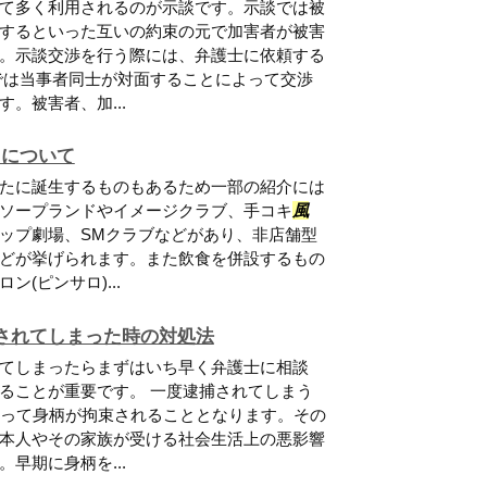
て多く利用されるのが示談です。示談では被
するといった互いの約束の元で加害者が被害
。示談交渉を行う際には、弁護士に依頼する
では当事者同士が対面することによって交渉
。被害者、加...
』について
たに誕生するものもあるため一部の紹介には
ソープランドやイメージクラブ、手コキ
風
ップ劇場、SMクラブなどがあり、非店舗型
どが挙げられます。また飲食を併設するもの
(ピンサロ)...
されてしまった時の対処法
てしまったらまずはいち早く弁護士に相談
ることが重要です。 一度逮捕されてしまう
渡って身柄が拘束されることとなります。その
本人やその家族が受ける社会生活上の悪影響
早期に身柄を...