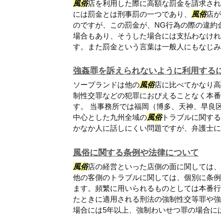
風俗
店を利用した際に高額な罰金を請求され
には罰金とは刑事罰の一つであり、
風俗
店が
のですが、この罰金が、NG行為の際の違約
場合もあり、そうした場合には支払わなけれ
す。また罰金という言葉は一般人にもなじみが
強姦罪を訴えられないように利用する
ソープランドは他の
風俗
店に比べてかなり高
制性交罪などの犯罪におびえることなく本番
す。 当事務所では福岡（博多、天神、早良
中心とした九州全域の
風俗
トラブルに関する
かなか人に話しにくい問題ですが、弁護士に相
風俗に関する条例や法律について
風俗
店の経営といった店側の面に関しては、
他の客側のトラブルに関しては、個別に条例
ます。頻繁に用いられるものとしては本番行
たときに適用される刑法の強制性交等罪や強
場合には5年以上、強制わいせつ罪の場合には.