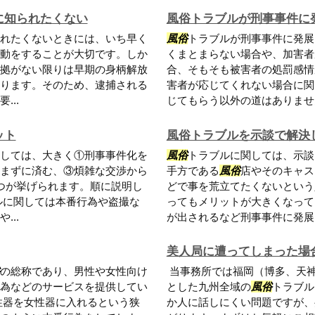
に知られたくない
風俗トラブルが刑事事件に
れたくないときには、いち早く
風俗
トラブルが刑事事件に発展
動をすることが大切です。しか
くまとまらない場合や、加害者
拠がない限りは早期の身柄解放
合、そもそも被害者の処罰感情
ります。そのため、逮捕される
害者が応じてくれない場合に関
..
じてもらう以外の道はありません
ット
風俗トラブルを示談で解決
しては、大きく①刑事事件化を
風俗
トラブルに関しては、示談
まずに済む、③煩雑な交渉から
手方である
風俗
店やそのキャス
つが挙げられます。順に説明し
どで事を荒立てたくないという
ルに関しては本番行為や盗撮な
ってもメリットが大きくなって
..
が出されるなど刑事事件に発展し
美人局に遭ってしまった場
の総称であり、男性や女性向け
当事務所では福岡（博多、天
為などのサービスを提供してい
とした九州全域の
風俗
トラブル
性器を女性器に入れるという狭
か人に話しにくい問題ですが、