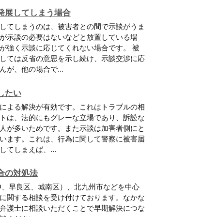
発展してしまう場合
してしまうのは、被害者との間で示談がうま
が示談の必要はないなどと放置している場
が強く示談に応じてくれない場合です。 被
しては反省の意思を示し続け、示談交渉に応
が、他の場合で...
したい
による解決が有効です。これはトラブルの相
トは、法的にもグレーな立場であり、訴訟な
人が多いためです。また示談は加害者側にと
います。これは、行為に関して警察に被害届
てしまえば、...
合の対処法
神、早良区、城南区）、北九州市などを中心
に関する相談を受け付けております。なかな
弁護士に相談いただくことで早期解決につな