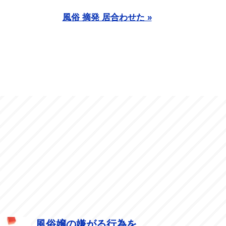
風俗 摘発 居合わせた »
風俗嬢の嫌がる行為を...