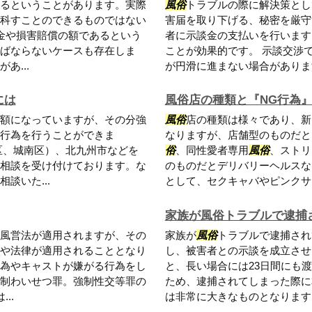
るということがあります。実際
風俗
トラブルの際に解決策とし
科すことのできるものではない
害届を取り下げる、秘密を厳守
金や損害賠償の額であるという
者に示談金の支払いを行います
ばならないケースも存在しま
ことが効果的です。 示談交渉
あ...
が円滑に進まない場合があります
には
風俗店の種類と『NG行為
額になっていますが、その分強
風俗
店の種類は様々であり、新
行為を行うことができま
なりますが、店舗型のものだと
区、城南区）、北九州市などを
俗
、同性愛者専用
風俗
、ストリ
相談を受け付けております。な
のものだとデリバリーヘルスな
談いた...
として、セクキャバやピンクサロン
家族が風俗トラブルで逮捕
風営法が適用されますが、その
家族が
風俗
トラブルで逮捕され
や法律が適用されることとなり
し、被害者との示談を成立させ
為やキャストが嫌がる行為をし
と、長い場合には23日間にも
制わいせつ罪。強制性交等罪の
ため、逮捕されてしまった際に
..
は非常に大きなものとなります。