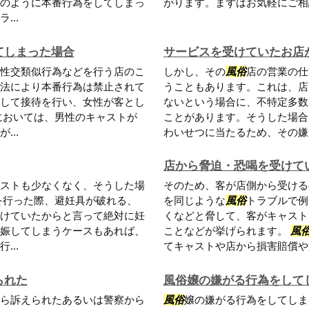
のように本番行為をしてしまっ
がります。まずはお気軽にご相
..
てしまった場合
サービスを受けていたお店
性交類似行為などを行う店のこ
しかし、その
風俗
店の営業の仕
法により本番行為は禁止されて
うこともあります。これは、店
して接待を行い、女性が客とし
ないという場合に、不特定多数
においては、男性のキャストが
ことがあります。そうした場合
..
わいせつに当たるため、その嫌疑
店から脅迫・恐喝を受けて
ストも少なくなく、そうした場
そのため、客が店側から受ける
を行った際、避妊具が破れる、
を同じような
風俗
トラブルで例
けていたからと言って絶対に妊
くなどと脅して、客がキャスト
娠してしまうケースもあれば、
ことなどが挙げられます。
風
..
てキャストや店から損害賠償や違
られた
風俗嬢の嫌がる行為をして
ら訴えられたあるいは警察から
風俗
嬢の嫌がる行為をしてしま