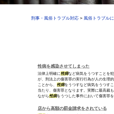
刑事・風俗トラブル対応
>
風俗トラブルに
性病を感染させてしまった
法律上明確に
性病
など病気をうつすことを犯
が、刑法上の傷害罪の実行行為が人の生理的
ことから、
性病
をうつすなど病気をうつすこ
当たり、傷害罪となります。実際に最高裁も
ながら
性病
をうつした事件において傷害罪を認.
店から高額の罰金請求をされている