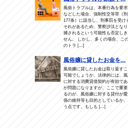
風俗トラブルは、本番行為を要求
などした場合、強制性交等罪（刑
177条）に該当し、刑事罰を受け
それがあるため、警察沙汰となり
捕されるという可能性も否定しき
せん。 しかし、多くの場合、こ
のトラ […]
風俗嬢に貸したお金を...
風俗嬢に貸したお金は取り返すこ
可能でしょうか。法律的には、風
に対する消費貸借契約が有効であ
が問題になりますが、ここで重要
るのが、風俗嬢に対する貸付が愛
係の維持等も目的としているか、
う点です。もしも […]