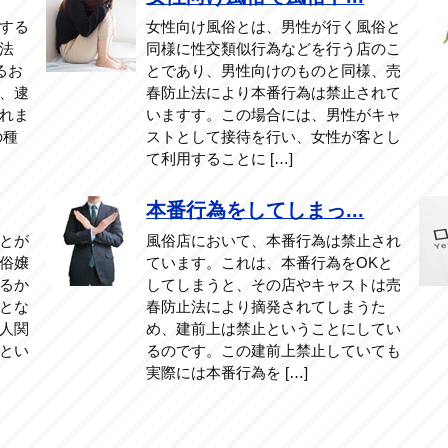
する
女性向け風俗とは、男性が行く風俗と
法
同様に性交類似行為などを行う店のこ
るお
とであり、男性向けのものと同様、売
、逮
春防止法により本番行為は禁止されて
れま
いますす。この場合には、男性がキャ
の種
ストとして接待を行い、女性が客とし
て利用することに […]
本番行為をしてしまっ...
とが
風俗店において、本番行為は禁止され
俗嬢
ています。これは、本番行為をOKと
るか
してしまうと、その店やキャストは売
とな
春防止法により摘発されてしまうた
人関
め、建前上は禁止ということにしてい
とい
るのです。この建前上禁止していても
実際には本番行為を […]